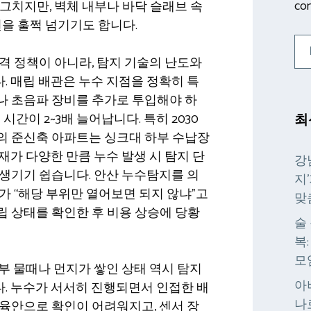
con
 그치지만, 벽체 내부나 바닥 슬래브 속
원을 훌쩍 넘기기도 합니다.
격 정책이 아니라, 탐지 기술의 난도와
 매립 배관은 누수 지점을 정확히 특
나 초음파 장비를 추가로 투입해야 하
시간이 2~3배 늘어납니다. 특히 2030
최
의 준신축 아파트는 싱크대 하부 수납장
재가 다양한 만큼 누수 발생 시 탐지 단
강
생기기 쉽습니다. 안산 누수탐지를 의
지
가 “해당 부위만 열어보면 되지 않냐”고
맞
 상태를 확인한 후 비용 상승에 당황
술
복
모
부 물때나 먼지가 쌓인 상태 역시 탐지
아
. 누수가 서서히 진행되면서 인접한 배
나
육안으로 확인이 어려워지고, 센서 장