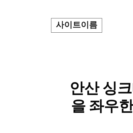
Skip
to
content
사이트이름
안산 싱크
을 좌우한